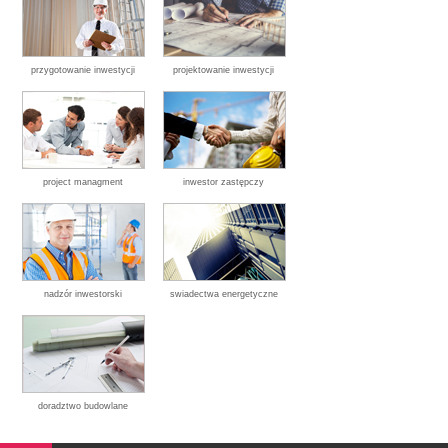
przygotowanie inwestycji
projektowanie inwestycji
project managment
inwestor zastępczy
nadzór inwestorski
swiadectwa energetyczne
doradztwo budowlane