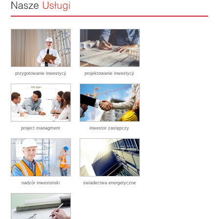
przygotowanie inwestycji
projektowanie inwestycji
project managment
inwestor zastępczy
nadzór inwestorski
swiadectwa energetyczne